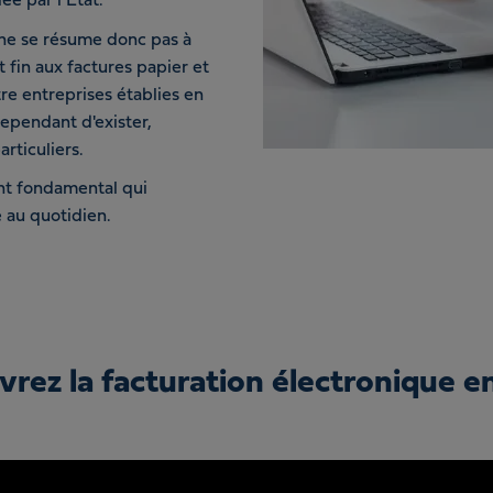
ée par l’Etat.
" ne se résume donc pas à
 fin aux factures papier et
re entreprises établies en
cependant d'exister,
rticuliers.
nt fondamental qui
e au quotidien.
rez la facturation électronique e