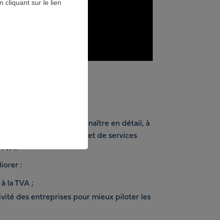
cliquant sur le lien
 la réforme
nistration fiscale de connaître en détail, à
ès, toute vente de biens et de services
a TVA.
iorer :
 à la TVA ;
ivité des entreprises pour mieux piloter les