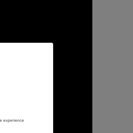
ES EN
S
ne experience