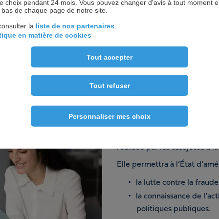
 choix pendant 24 mois. Vous pouvez changer d'avis à tout moment en 
n bas de chaque page de notre site.
consulter la
liste de nos partenaires
.
itique en matière de cookies
Tout accepter
Tout refuser
Les objectifs de
Personnaliser mes choix
La réforme permettra à l’admi
quelques rares exceptions pr
réalisée par les assujettis à l
Elle permettra à l’État d’amél
la lutte contre la fraude
la connaissance de l’act
politiques publiques.