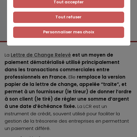
Tout accepter
Tout refuser
Personnaliser mes choix
La
Lettre de Change Relevé
est un moyen de
paiement dématérialisé utilisé principalement
dans les transactions commerciales entre
professionnels en France.
Elle
remplace la version
papier de la lettre de change, appelée “traite”, et
permet à un fournisseur (le tireur) de donner l’ordre
à son client (le tiré) de régler une somme d’argent
à une date d’échéance fixée.
La LCR est un
instrument de crédit, souvent utilisé pour faciliter la
gestion de la trésorerie des entreprises en permettant
un paiement différé.