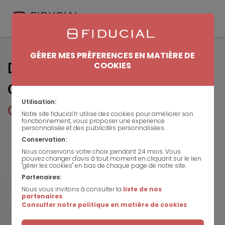
GÉRER MES PRÉFERENCES EN MATIÈRE DE
Définition :
COOKIES
Qu’est-ce qu'une
Lettre de
Utilisation:
Change Relevé (LCR)
?
Notre site fiducial.fr utilise des cookies pour améliorer son
fonctionnement, vous proposer une experience
personnalisée et des publicités personnalisées.
Conservation:
Nous conservons votre choix pendant 24 mois. Vous
pouvez changer d'avis à tout moment en cliquant sur le lien
"gérer les cookies" en bas de chaque page de notre site.
Partenaires:
Nous vous invitons à consulter la
liste de nos
partenaires
.
Consulter notre politique en matière de cookies