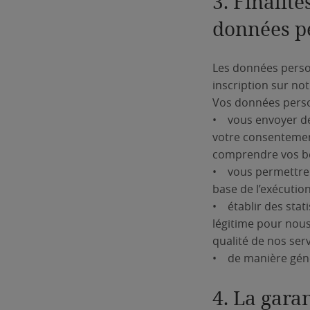
3. Finalit
données p
Les données perso
inscription sur not
Vos données person
• vous envoyer des
votre consentement
comprendre vos beso
• vous permettre d
base de l’exécution
• établir des stati
légitime pour nous
qualité de nos serv
• de manière génér
4. La gara