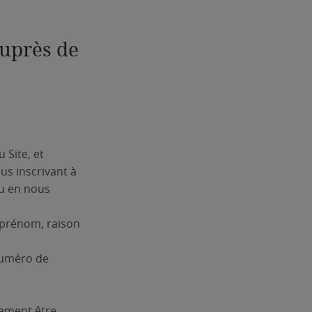
auprès de
 Site, et
us inscrivant à
ou en nous
, prénom, raison
numéro de
irement être