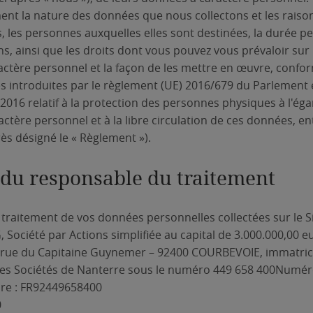
ent la nature des données que nous collectons et les raiso
s, les personnes auxquelles elles sont destinées, la durée p
s, ainsi que les droits dont vous pouvez vous prévaloir sur 
actère personnel et la façon de les mettre en œuvre, conf
s introduites par le règlement (UE) 2016/679 du Parlement
l 2016 relatif à la protection des personnes physiques à l'ég
ctère personnel et à la libre circulation de ces données, en
rès désigné le « Règlement »).
é du responsable du traitement
traitement de vos données personnelles collectées sur le Sit
 Société par Actions simplifiée au capital de 3.000.000,00 eu
1, rue du Capitaine Guynemer – 92400 COURBEVOIE, immatric
s Sociétés de Nanterre sous le numéro 449 658 400Numér
re : FR92449658400
0