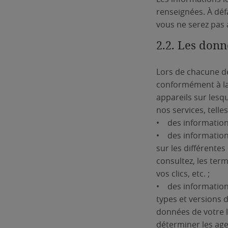
renseignées. À déf
vous ne serez pas a
2.2. Les don
Lors de chacune de
conformément à la 
appareils sur lesq
nos services, telles
• des informations 
• des information
sur les différente
consultez, les ter
vos clics, etc. ;
• des information
types et versions d
données de votre l
déterminer les ag