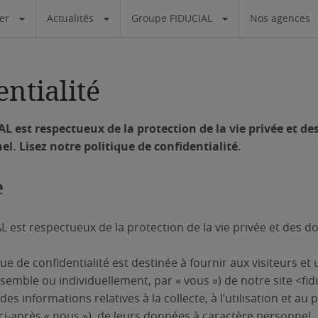
ier
Actualités
Groupe FIDUCIAL
Nos agences
entialité
L est respectueux de la protection de la vie privée et d
l. Lisez notre politique de confidentialité.
e
 est respectueux de la protection de la vie privée et des d
ue de confidentialité est destinée à fournir aux visiteurs et ut
emble ou individuellement, par « vous ») de notre site <fiduc
 des informations relatives à la collecte, à l’utilisation et au 
i-après « nous »), de leurs données à caractère personnel.