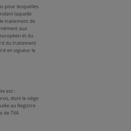
ns pour lesquelles
endant laquelle
le traitement de
ormément aux
 européen et du
ard du traitement
tré en vigueur le
e est :
ros, dont le siège
ulée au Registre
o de TVA