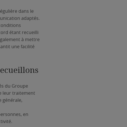
égulière dans le
unication adaptés.
conditions
cord étant recueilli
également à mettre
ntit une facilité
recueillons
tés du Groupe
e leur traitement
e générale,
personnes, en
ivité.