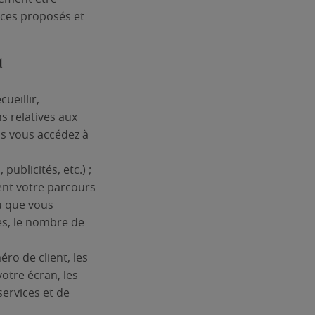
ices proposés et
t
ueillir,
s relatives aux
ls vous accédez à
publicités, etc.) ;
ent votre parcours
u que vous
es, le nombre de
o de client, les
votre écran, les
services et de