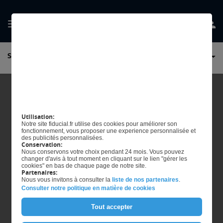
GÉRER MES
SOLUTIONS DE GESTION COMMERCIALE
PRÉFERENCES EN
MATIÈRE DE COOKIES
Utilisation:
Notre site fiducial.fr utilise des cookies pour améliorer son
fonctionnement, vous proposer une experience personnalisée et
des publicités personnalisées.
Conservation:
Nous conservons votre choix pendant 24 mois. Vous pouvez
changer d'avis à tout moment en cliquant sur le lien "gérer les
cookies" en bas de chaque page de notre site.
Partenaires:
Nous vous invitons à consulter la
liste de nos partenaires
.
Consulter notre politique en matière de cookies
Tout accepter