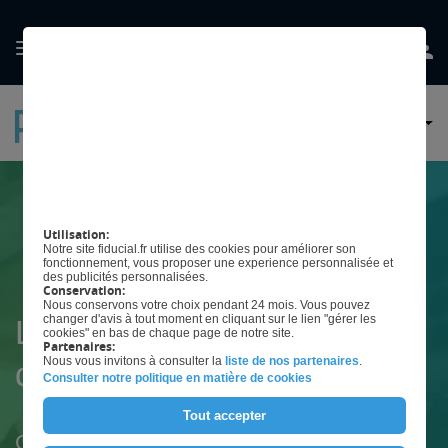
GÉRER MES
PRÉFERENCES EN
MATIÈRE DE COOKIES
Utilisation:
Notre site fiducial.fr utilise des cookies pour améliorer son
fonctionnement, vous proposer une experience personnalisée et
des publicités personnalisées.
Conservation:
Nous conservons votre choix pendant 24 mois. Vous pouvez
changer d'avis à tout moment en cliquant sur le lien "gérer les
Le logiciel qui fait
cookies" en bas de chaque page de notre site.
Partenaires:
Nous vous invitons à consulter la
liste de nos partenaires
.
décoller votre marge
Consulter notre politique en matière de cookies
Tout accepter
Caisse enregistreuse et solutions de