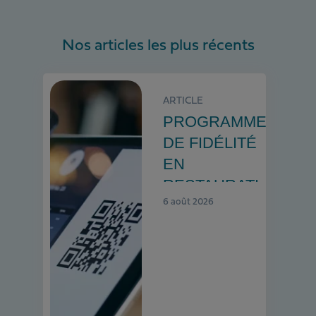
Nos articles les plus récents
ARTICLE
PROGRAMMES
DE FIDÉLITÉ
EN
RESTAURATION
: COMMENT
6 août 2026
LES METTRE
EN PLACE ?