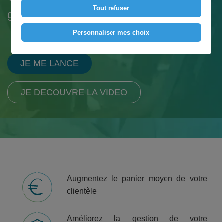
Tout refuser
gestion pour restaurants et commerces
Personnaliser mes choix
JE ME LANCE
JE DECOUVRE LA VIDEO
Augmentez le panier moyen de votre
clientèle
Améliorez la gestion de votre