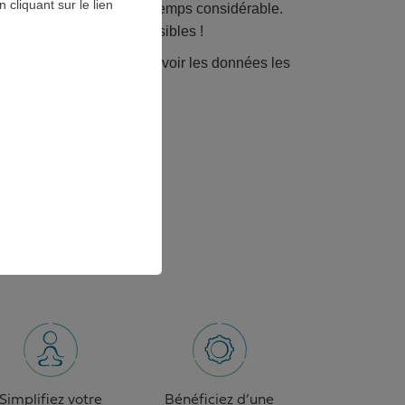
cliquant sur le lien
nal, ce qui fait gagner un temps considérable.
aussi moins d’erreurs possibles !
is et fiable qui permet d’avoir les données les
aissement.
s votre activité !
NIR
Simplifiez votre
Bénéficiez d’une