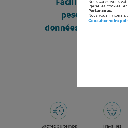
Facilitez le proce
Nous conservons votre
"gérer les cookies" e
Partenaires:
pesée et transfé
Nous vous invitons à 
Consulter notre pol
données directemen
votre lo
PR
Gagnez du temps
Travaillez