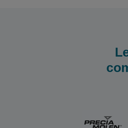
L
com