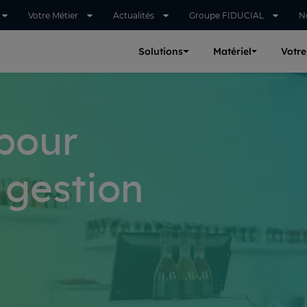
Votre Métier
Actualités
Groupe FIDUCIAL
N
Solutions
Matériel
Votre
 pour
a gestion