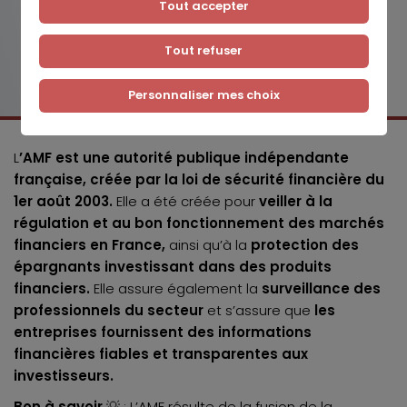
Tout accepter
Tout refuser
Personnaliser mes choix
L
’AMF est une autorité publique indépendante
française, créée par la loi de sécurité financière du
1er août 2003.
Elle a été créée pour
veiller à la
régulation et au bon fonctionnement des marchés
financiers en France,
ainsi qu’à la
protection des
épargnants investissant dans des produits
financiers.
Elle assure également
la
surveillance des
professionnels du secteur
et s’assure que
les
entreprises fournissent des informations
financières fiables et transparentes aux
investisseurs.
Bon à savoir
💡 : L’AMF résulte de la fusion de la