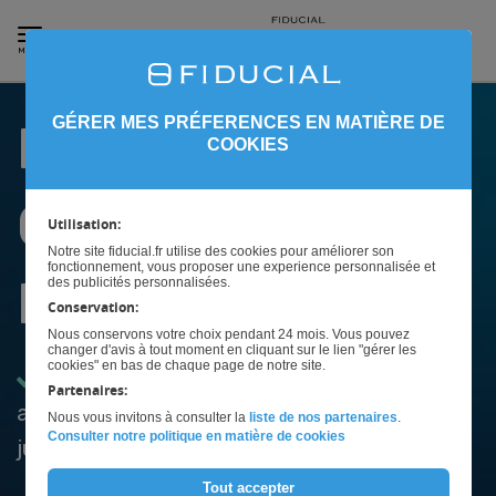
MENU
GÉRER MES PRÉFERENCES EN MATIÈRE DE
LOGICIEL
COOKIES
COMPLET POUR
Utilisation:
Notre site fiducial.fr utilise des cookies pour améliorer son
fonctionnement, vous proposer une experience personnalisée et
HUISSIERS
des publicités personnalisées.
Conservation:
Nous conservons votre choix pendant 24 mois. Vous pouvez
changer d'avis à tout moment en cliquant sur le lien "gérer les
cookies" en bas de chaque page de notre site.
Gérez votre étude en toute simplicité
Partenaires:
avec notre logiciel pour commissaires de
Nous vous invitons à consulter la
liste de nos partenaires
.
Consulter notre politique en matière de cookies
justice
Tout accepter