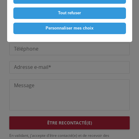
Prénom
Tout refuser
Personnaliser mes choix
Raison sociale*
Téléphone
Adresse e-mail*
Message
ÊTRE RECONTACTÉ(E)
En validant, j'accepte d'être contacté(e) et de recevoir des