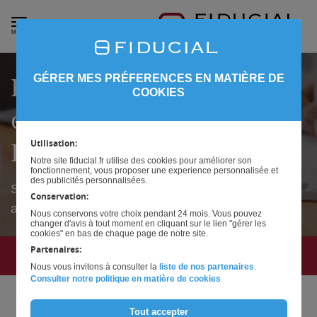
MENU
Expertise en assurance
GÉRER MES PRÉFERENCES EN MATIÈRE DE
COOKIES
emprunteur pour
Dirigeant d’entreprise
Utilisation:
Notre site fiducial.fr utilise des cookies pour améliorer son
fonctionnement, vous proposer une experience personnalisée et
des publicités personnalisées.
Sécurisez votre avenir en choisissant une
Conservation:
assurance emprunteur sur mesure.
Nous conservons votre choix pendant 24 mois. Vous pouvez
changer d'avis à tout moment en cliquant sur le lien "gérer les
cookies" en bas de chaque page de notre site.
Partenaires:
INTÉRESSÉ(E) ?
Nous vous invitons à consulter la
liste de nos partenaires
.
Consulter notre politique en matière de cookies
Nom*
Tout accepter