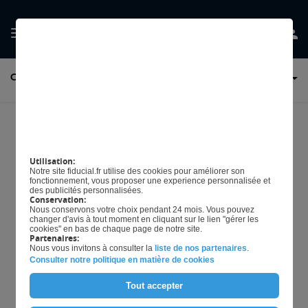
GÉRER MES
COMPTABILITÉ ET EXPERT-COMPTABLE
PRÉFERENCES EN
MATIÈRE DE COOKIES
Le FEC ou fichier des
écritures comptables à
Utilisation:
Notre site fiducial.fr utilise des cookies pour améliorer son
remettre lors d'un contrôle
fonctionnement, vous proposer une experience personnalisée et
des publicités personnalisées.
Conservation:
fiscal
Nous conservons votre choix pendant 24 mois. Vous pouvez
changer d'avis à tout moment en cliquant sur le lien "gérer les
cookies" en bas de chaque page de notre site.
Partenaires:
Nous vous invitons à consulter la
liste de nos partenaires
.
Consulter notre politique en matière de cookies
Télécharger L'article
Tout accepter