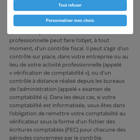
Tout refuser
Mis à jour le
10/10/2022
Personnaliser mes choix
Votre entreprise ou votre activité
professionnelle peut faire l’objet, à tout
moment, d’un contrôle fiscal. Il peut s’agir d’un
contrôle sur place, dans votre entreprise ou au
lieu de votre activité professionnelle (appelé
« vérification de comptabilité »), ou d’un
contrôle à distance réalisé depuis les bureaux
de l’administration (appelé « examen de
comptabilité »). Dans les deux cas, si votre
comptabilité est informatisée, vous êtes dans
l’obligation de remettre votre comptabilité au
vérificateur sous la forme d’un fichier des
écritures comptables (FEC) pour chacune des
périodes concernées par le contrôle.