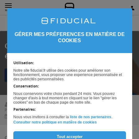
SOMMAIRE
MENU
GÉRER MES PRÉFERENCES EN MATIÈRE DE
COOKIES
Cession et transmission d’entreprise : les 5
étapes d’un projet réussi
Utilisation:
Notre site fiducial.fr utilise des cookies pour améliorer son
TÉLÉCHARGER LE DOSSIER
fonctionnement, vous proposer une experience personnalisée et
des publicités personnalisées.
Conservation:
Nous conservons votre choix pendant 24 mois. Vous pouvez
changer d'avis à tout moment en cliquant sur le lien "gérer les
cookies" en bas de chaque page de notre site.
Direction des Techniques
Partenaires:
Professionnelles, FIDUCIAL
03/09/2019
Nous vous invitons à consulter la
liste de nos partenaires
.
Consulter notre politique en matière de cookies
Tout accepter
Céder son entreprise est un projet complexe qui se déroule