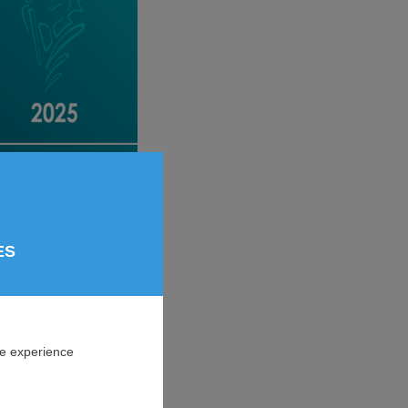
ES
sur le thème
Famille
ne experience
 expertise