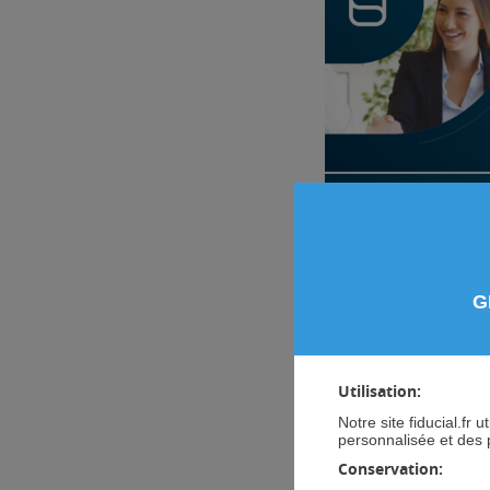
G
Utilisation:
Ce
24 septembre
20
Notre site fiducial.fr
& Créativité notariale
personnalisée et des 
Conservation:
Proche des métiers 