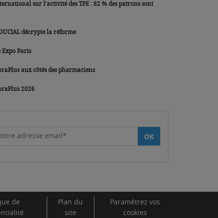
 sur l’activité des TPE : 82 % des patrons sont
IDUCIAL décrypte la réforme
 Expo Paris
raPlus aux côtés des pharmaciens
oraPlus 2026
Votre adresse email*
OK
ique de
Plan du
Paramétrez vos
ntialité
site
cookies