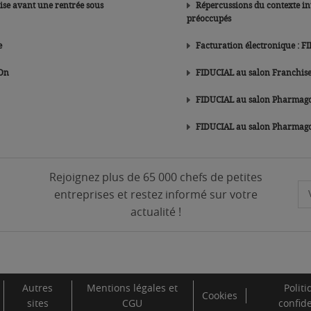
rise avant une rentrée sous
Répercussions du contexte international
préoccupés
e
Facturation électronique : F
 On
FIDUCIAL au salon Franchise
FIDUCIAL au salon Pharmago
FIDUCIAL au salon Pharmag
Rejoignez plus de 65 000 chefs de petites
entreprises et restez informé sur votre
actualité !
Autres
Mentions légales et
Polit
Cookies
sites
CGU
confide