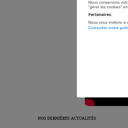
Nous conservons votre
comptable qu’à trave
"gérer les cookies" e
Partenaires:
Nos équipes
FIDUCI
Nous vous invitons à 
informatiques Signa
Consulter notre pol
services globale, au
L’occasion égalemen
opérationnel de pil
NOS DERNIÈRES ACTUALITÉS