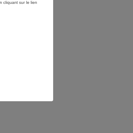
cliquant sur le lien
utions
otre offre de
es
, un véritable outil