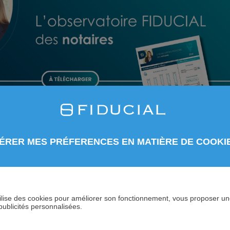
ÉRER MES PRÉFERENCES EN MATIÈRE DE COOKI
25 commence le
121ᵉ Congrès des notaires
à Montpellier 
 utilise des cookies pour améliorer son fonctionnement, vous proposer u
 : accompagner les tribus d’aujourd’hui
!
publicités personnalisées.
du notariat, FIDUCIAL accompagne les offices aussi bien en