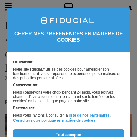
MENU
FIDUCIAL au salon EQUIP
GÉRER MES PRÉFERENCES EN MATIÈRE DE
AUTO 2025 : des solutions
COOKIES
dédiées aux pros de
Utilisation:
l’automobile
Notre site fiducial.fr utilise des cookies pour améliorer son
fonctionnement, vous proposer une experience personnalisée et
21/10/2025
des publicités personnalisées.
Conservation:
Nous conservons votre choix pendant 24 mois. Vous pouvez
changer d'avis à tout moment en cliquant sur le lien "gérer les
cookies" en bas de chaque page de notre site.
PAROLE D'EXPERT
Partenaires:
Nous vous invitons à consulter la
liste de nos partenaires
.
Consulter notre politique en matière de cookies
Tout accepter