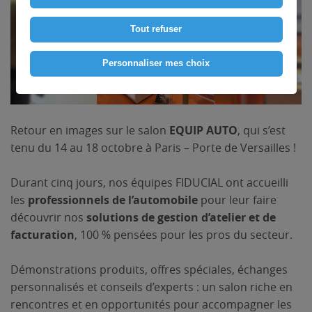
Tout refuser
Personnaliser mes choix
Retour en images sur le salon
EQUIP AUTO
, qui s’est
tenu du 14 au 18 octobre à Paris – Porte de Versailles !
Durant cinq jours, nos équipes FIDUCIAL ont accueilli
les
professionnels de l’automobile
pour leur faire
découvrir nos
solutions de gestion d’atelier et de
facturation
, 100 % pensées pour les pros du secteur.
Démonstrations produits, offres spéciales, échanges
personnalisés et conseils d’experts : un salon riche en
rencontres et en opportunités pour accompagner les