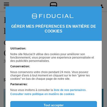
MENU
FIDUCIAL présente
GÉRER MES PRÉFERENCES EN MATIÈRE DE
l’Observatoire 2025 des
COOKIES
chirurgiens-dentistes au
Utilisation:
Congrès ADF
Notre site fiducial.fr utilise des cookies pour améliorer son
fonctionnement, vous proposer une experience personnalisée et
30/10/2025
des publicités personnalisées.
Conservation:
Nous conservons votre choix pendant 24 mois. Vous pouvez
changer d'avis à tout moment en cliquant sur le lien "gérer les
cookies" en bas de chaque page de notre site.
SAVE THE DATE
Partenaires:
Nous vous invitons à consulter la
liste de nos partenaires
.
Consulter notre politique en matière de cookies
Tout accepter