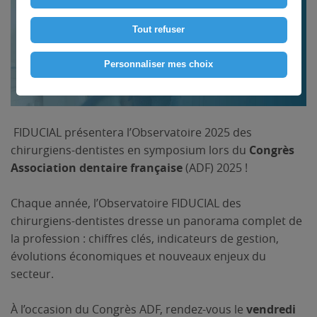
Tout refuser
Personnaliser mes choix
FIDUCIAL présentera l’Observatoire 2025 des
chirurgiens-dentistes en symposium lors du
Congrès
Association dentaire française
(ADF) 2025 !
Chaque année, l’Observatoire FIDUCIAL des
chirurgiens-dentistes dresse un panorama complet de
la profession : chiffres clés, indicateurs de gestion,
évolutions économiques et nouveaux enjeux du
secteur.
À l’occasion du Congrès ADF, rendez-vous le
vendredi