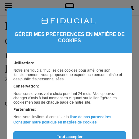
MENU
FIDUCIAL renforce son
GÉRER MES PRÉFERENCES EN MATIÈRE DE
offre digitale en
COOKIES
reprenant les activités de
Utilisation:
la start-up NoShow
Notre site fiducial.fr utilise des cookies pour améliorer son
fonctionnement, vous proposer une experience personnalisée et
22/09/2021
des publicités personnalisées.
Conservation:
Nous conservons votre choix pendant 24 mois. Vous pouvez
changer d'avis à tout moment en cliquant sur le lien "gérer les
cookies" en bas de chaque page de notre site.
COMMUNIQUE DE PRESSE
Partenaires:
Nous vous invitons à consulter la
liste de nos partenaires
.
Consulter notre politique en matière de cookies
Tout accepter