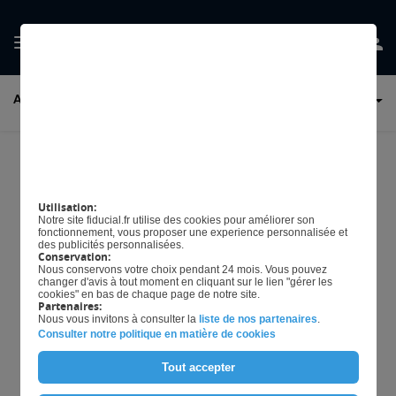
GÉRER MES
AUDIT D'ENTREPRISE
PRÉFERENCES EN
MATIÈRE DE COOKIES
La fraude : détrompez-
vous... cela n’arrive pas
Utilisation:
Notre site fiducial.fr utilise des cookies pour améliorer son
qu’aux autres !
fonctionnement, vous proposer une experience personnalisée et
des publicités personnalisées.
Conservation:
Nous conservons votre choix pendant 24 mois. Vous pouvez
changer d'avis à tout moment en cliquant sur le lien "gérer les
cookies" en bas de chaque page de notre site.
Télécharger L'article
Partenaires:
Nous vous invitons à consulter la
liste de nos partenaires
.
Consulter notre politique en matière de cookies
Tout accepter
Mis à jour le
31/07/2019