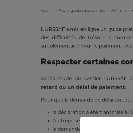
Accueil
Paie et gestion des salariés
Actualités et
L’URSSAF a mis en ligne un guide prat
des difficultés de trésorerie comm
supplémentaire pour le paiement des 
Respecter certaines co
Après étude du dossier, l’URSSAF 
retard ou un délai de paiement
.
Pour que la demande de délai soit étud
la déclaration a été transmise à l
l’entreprise a réglé la totalité de l
la demande doit être motivée (en 