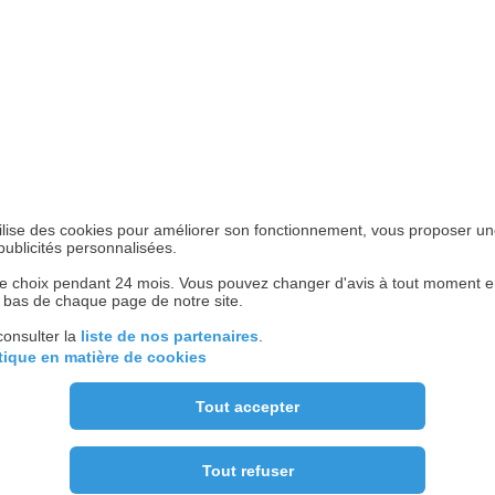
essources, les charges, les actions mises en
R MES PRÉFERENC
.
demandés ne peuvent pas dépasser 12 mois.
MATIÈRE DE COOKIE
n ligne
directement depuis l’espace
t être effectuée
 utilise des cookies pour améliorer son fonctionnement, vous proposer u
 délai de paiement est accessible via le tableau
publicités personnalisées.
élai.
 choix pendant 24 mois. Vous pouvez changer d'avis à tout moment en 
n bas de chaque page de notre site.
 temps la remise des majorations de retard.
consulter la
liste de nos partenaires
.
ancier sera soldé. À défaut, elles seront dues.
itique en matière de cookies
Tout accepter
Tout refuser