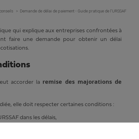
 conseils
Demande de délai de paiement - Guide pratique de l'URSSAF
ique qui explique aux entreprises confrontées à
ent faire une demande pour obtenir un délai
cotisations.
nditions
remise des majorations de
peut accorder la
iée, elle doit respecter certaines conditions :
’URSSAF dans les délais,
a part salariale de ses cotisations,
mentionnant le contexte, l’origine et la nature