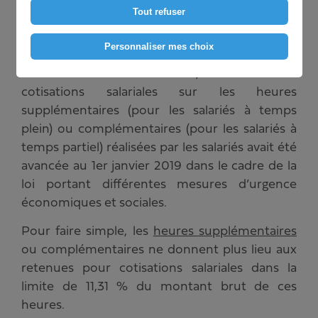
Tout refuser
Mis à jour le
05/05/2019
Personnaliser mes choix
Annoncée en décembre 2018, l’exonération de
cotisations salariales sur les heures
supplémentaires (pour les salariés à temps
plein) ou complémentaires (pour les salariés à
temps partiel) réalisées par les salariés avait été
avancée au 1er janvier 2019 dans le cadre de la
loi portant différentes mesures d’urgence
économiques et sociales.
Pour faire simple, les
heures supplémentaires
ou complémentaires ne donnent plus lieu aux
retenues pour cotisations salariales dans la
limite de 11,31 % du montant brut de ces
heures.