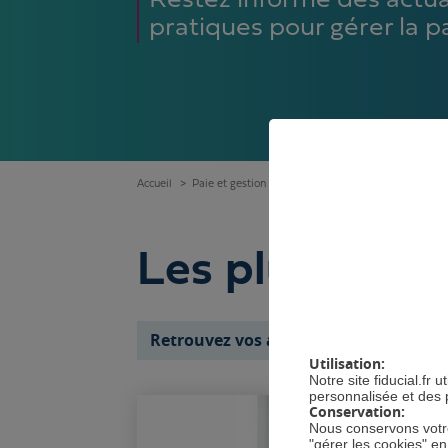
Restez informé des actual
pratiques pour gérer la p
Accueil
Paie et gestion des salariés
Actualités et conseil
GÉRE
Les plus récen
Retrouvez vos articles par thème
Utilisation:
Notre site fiducial.fr
personnalisée et des 
Conservation:
Nous conservons votre
"gérer les cookies" e