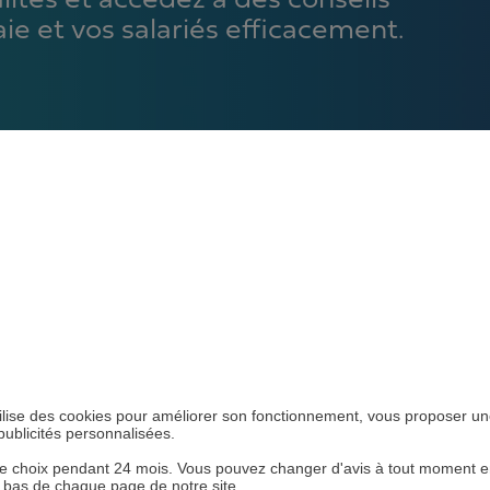
ités et accédez à des conseils
aie et vos salariés efficacement.
s
R MES PRÉFERENC
ts
MATIÈRE DE COOKIE
 utilise des cookies pour améliorer son fonctionnement, vous proposer u
publicités personnalisées.
 choix pendant 24 mois. Vous pouvez changer d'avis à tout moment en 
n bas de chaque page de notre site.