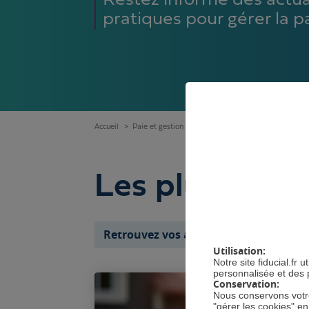
Restez informé des actual
pratiques pour gérer la p
Accueil
Paie et gestion des salariés
Actualités et conseil
GÉRE
Les plus récen
Retrouvez vos articles par thème
Utilisation:
Notre site fiducial.fr
personnalisée et des 
Conservation:
Nous conservons votre
"gérer les cookies" e