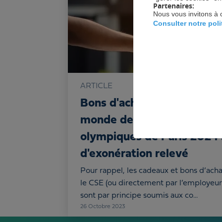
Partenaires:
Nous vous invitons à 
Consulter notre pol
ARTICLE
Bons d'achat et cadeaux p
monde de rugby 2023 et l
olympiques de Paris 2024 
d'exonération relevé
Pour rappel, les cadeaux et bons d’achat
le CSE (ou directement par l’employeur
sont par principe soumis aux co...
26
Octobre 2023