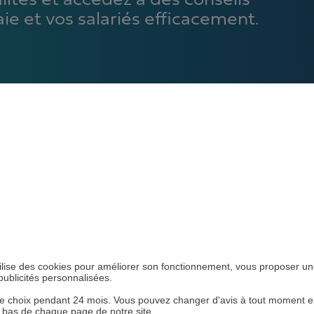
ités et accédez à des conseils
aie et vos salariés efficacement.
s
R MES PRÉFERENC
ts
MATIÈRE DE COOKIE
 utilise des cookies pour améliorer son fonctionnement, vous proposer u
publicités personnalisées.
 choix pendant 24 mois. Vous pouvez changer d'avis à tout moment en 
n bas de chaque page de notre site.