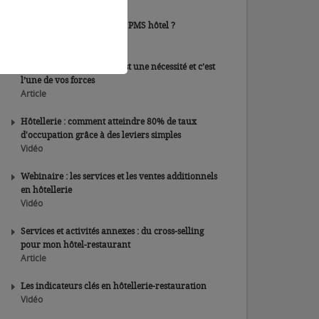
Comment bien choisir son PMS hôtel ?
Article
Penser le monde d’après est une nécessité et c’est
l’une de vos forces
Article
Hôtellerie : comment atteindre 80% de taux
d'occupation grâce à des leviers simples
Vidéo
Webinaire : les services et les ventes additionnels
en hôtellerie
Vidéo
Services et activités annexes : du cross-selling
pour mon hôtel-restaurant
Article
Les indicateurs clés en hôtellerie-restauration
Vidéo