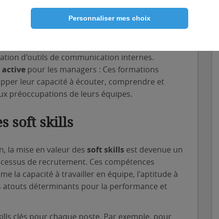
 peuvent être des moyens efficaces de recueillir
Personnaliser mes choix
ère anonyme et régulière.
ntale
: Encouragez les échanges entre collègues
iques. Cela peut passer par des réunions d'équipe,
sation d'outils de communication internes.
 active
pour les managers : Ces formations
pper leur capacité à écouter, comprendre et
ux préoccupations de leurs équipes.
s soft skills
on, la mise en valeur des
soft skills
est devenue un
rocessus de recrutement. Ces compétences
la capacité à travailler en équipe, l'aptitude à
des atouts déterminants pour la performance et
kills clés pour chaque poste. Par exemple, pour