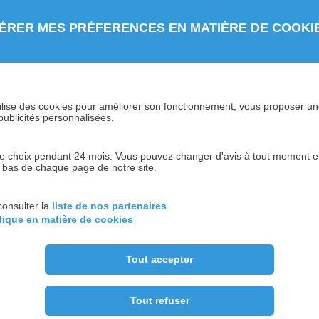
lisation d'un SIRH, de réseaux sociaux d’entreprise
ÉRER MES PRÉFERENCES EN MATIÈRE DE COOKI
a performance peut faciliter la gestion des
rocessus plus transparents et équitables.
 salariés, la transparence et l'équité, des facteurs
 utilise des cookies pour améliorer son fonctionnement, vous proposer u
publicités personnalisées.
de
salariés
oute
ses
. ...
 choix pendant 24 mois. Vous pouvez changer d'avis à tout moment en 
n bas de chaque page de notre site.
sentielle pour créer un environnement de travail
lement de comprendre leurs préoccupations et
consulter la
liste de nos partenaires
.
ls problèmes en amont. Pour ce faire, vous
itique en matière de cookies
s réguliers
: Ce sont des moments privilégiés
Tout accepter
e son ressenti, de ses ambitions, et de ses
 en équipe ou l'organisation de l'entreprise.
Tout refuser
 enquêtes de satisfaction, des boîtes à idées, ou