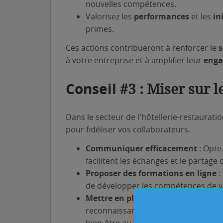
nouvelles compétences.
Valorisez les
performances
et les
in
primes.
Ces actions contribueront à renforcer le
s
à votre entreprise et à amplifier leur
eng
Conseil
#3 : Miser sur l
Dans le secteur de l'hôtellerie-restauratio
pour fidéliser vos collaborateurs.
Communiquer efficacement
: Opte
facilitent les échanges et le partage
Proposer des formations en ligne
:
de développer les compétences de vo
Mettre en place des solutions dig
reconnaissance, des outils de feedba
bien-être au travail peuvent contrib