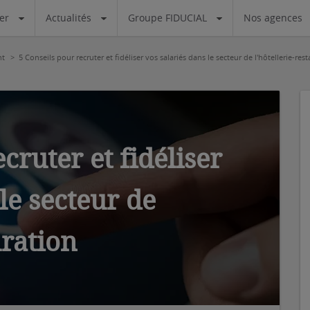
ier
Actualités
Groupe FIDUCIAL
Nos agences
nt
5 Conseils pour recruter et fidéliser vos salariés dans le secteur de l'hôtellerie-res
cruter et fidéliser
le secteur de
uration