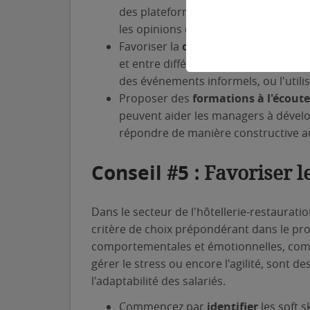
des plateformes de feedback en ligne
les opinions de vos salariés de mani
Favoriser la
communication horizo
et entre différents niveaux hiérarch
des événements informels, ou l'utili
Proposer des
formations à l'écoute
peuvent aider les managers à dévelo
répondre de manière constructive a
Cons
eil
5
#
: Favoriser le
Dans le secteur de l'hôtellerie-restaurati
critère de choix prépondérant dans le p
comportementales et émotionnelles, comme 
gérer le stress ou encore l'agilité, sont 
l'adaptabilité des salariés.
Commencez par
identifier
les soft s