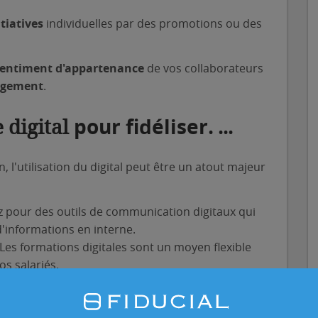
itiatives
individuelles par des promotions ou des
entiment d'appartenance
de vos collaborateurs
agement
.
pour fidéliser
e digital
. ...
n, l'utilisation du digital peut être un atout majeur
z pour des outils de communication digitaux qui
 d'informations en interne.
 Les formations digitales sont un moyen flexible
s salariés.
itales d'engagement
: Des plateformes de
ck en temps réel ou des applications pour le
uer à l'engagement des salariés.