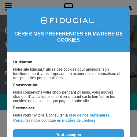
MENU
Conseil juridique pour
GÉRER MES PRÉFERENCES EN MATIÈRE DE
votre cabinet d'infirmier
COOKIES
Vous souhaitez faire évoluer votre activité ?
Utilisation:
Notre site fiducial.fr utilise des cookies pour améliorer son
Faites appel à un accompagnement juridique par
fonctionnement, vous proposer une experience personnalisée et
des publicités personnalisées.
des des avocats spécialistes de votre métier
Conservation:
Nous conservons votre choix pendant 24 mois. Vous pouvez
changer d'avis à tout moment en cliquant sur le lien "gérer les
cookies" en bas de chaque page de notre site.
INTÉRESSÉ(E) ?
Partenaires:
Nous vous invitons à consulter la
liste de nos partenaires
.
Consulter notre politique en matière de cookies
Nom*
Tout accepter