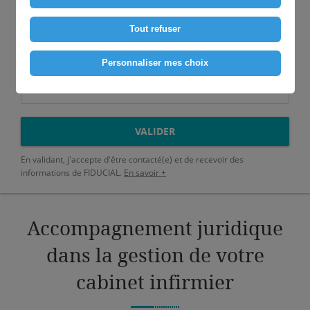
Prénom*
Tout refuser
Téléphone*
Personnaliser mes choix
Adresse e-mail*
VALIDER
En validant, j'accepte d'être contacté(e) et de recevoir des
informations de FIDUCIAL.
En savoir +
Accompagnement juridique
dans la gestion de votre
cabinet infirmier