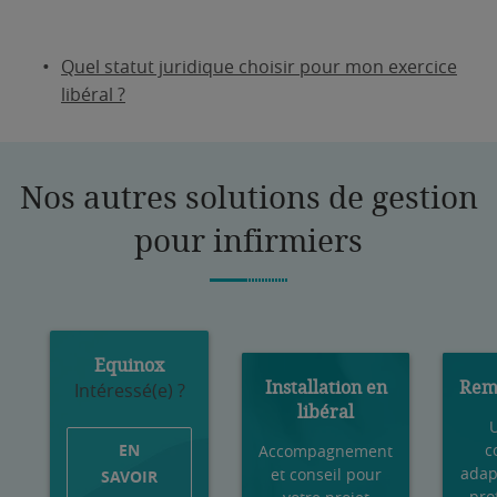
Quel statut juridique choisir pour mon exercice
libéral ?
Nos autres solutions de gestion
pour infirmiers
Equinox
Installation en
Rem
Intéressé(e) ?
libéral
U
EN
c
Accompagnement
adap
et conseil pour
SAVOIR
pro