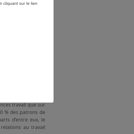
cliquant sur le lien
nces travail que sur
40 % des patrons de
arts d’entre eux, le
relations au travail