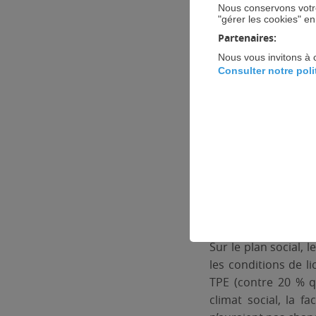
Nous conservons votre
"gérer les cookies" e
Partenaires:
Nous vous invitons à 
Consulter notre pol
Sur le plan social,
les conditions de 
TPE (contre 20 % qu
climat social, la f