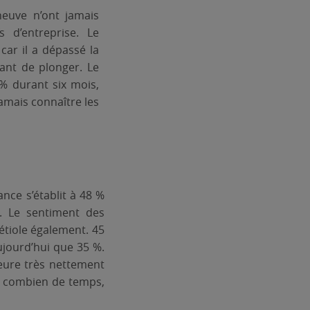
neuve n’ont jamais
s d’entreprise. Le
car il a dépassé la
ant de plonger. Le
 % durant six mois,
jamais connaître les
nce s’établit à 48 %
. Le sentiment des
étiole également. 45
ujourd’hui que 35 %.
eure très nettement
r combien de temps,