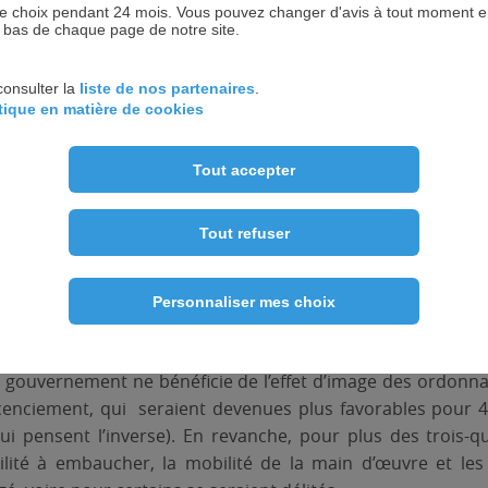
 choix pendant 24 mois. Vous pouvez changer d'avis à tout moment en 
n bas de chaque page de notre site.
consulter la
liste de nos partenaires
.
itique en matière de cookies
Tout accepter
Tout refuser
Personnaliser mes choix
 le gouvernement ne bénéficie de l’effet d’image des ordonna
licenciement, qui seraient devenues plus favorables pour 
i pensent l’inverse). En revanche, pour plus des trois-qu
acilité à embaucher, la mobilité de la main d’œuvre et les 