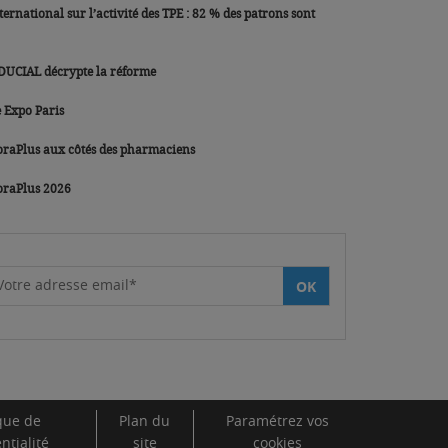
 sur l’activité des TPE : 82 % des patrons sont
IDUCIAL décrypte la réforme
 Expo Paris
raPlus aux côtés des pharmaciens
oraPlus 2026
Votre adresse email*
OK
ique de
Plan du
Paramétrez vos
ntialité
site
cookies