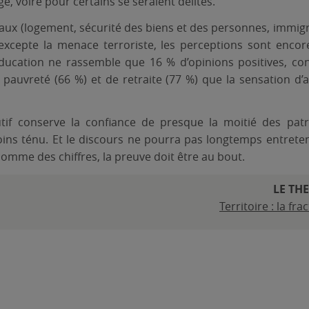
é, voire pour certains se seraient délités.
étaux (logement, sécurité des biens et des personnes, immigr
 excepte la menace terroriste, les perceptions sont encor
ducation ne rassemble que 16 % d’opinions positives, con
 pauvreté (66 %) et de retraite (77 %) que la sensation d’al
utif conserve la confiance de presque la moitié des patr
ns ténu. Et le discours ne pourra pas longtemps entretenir 
comme des chiffres, la preuve doit être au bout.
LE TH
Territoire : la f