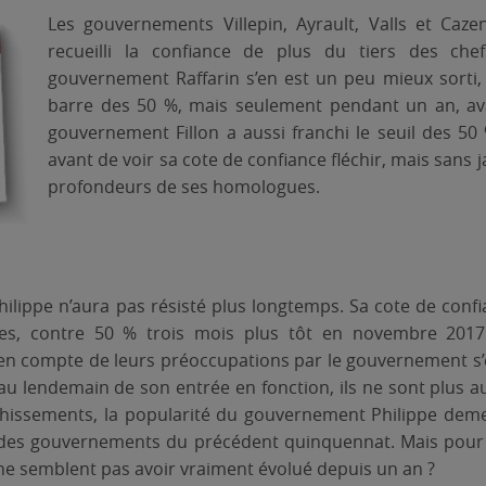
Les gouvernements Villepin, Ayrault, Valls et Caze
recueilli la confiance de plus du tiers des chef
gouvernement Raffarin s’en est un peu mieux sorti, 
barre des 50 %, mais seulement pendant un an, av
gouvernement Fillon a aussi franchi le seuil des 50
avant de voir sa cote de confiance fléchir, mais sans 
profondeurs de ses homologues.
lippe n’aura pas résisté plus longtemps. Sa cote de confia
bles, contre 50 % trois mois plus tôt en novembre 2017
 en compte de leurs préoccupations par le gouvernement s’
s au lendemain de son entrée en fonction, ils ne sont plus a
échissements, la popularité du gouvernement Philippe dem
 des gouvernements du précédent quinquennat. Mais pou
ne semblent pas avoir vraiment évolué depuis un an ?