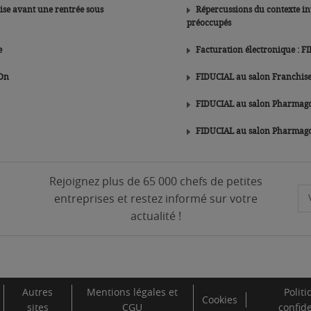
rise avant une rentrée sous
Répercussions du contexte international
préoccupés
e
Facturation électronique : F
 On
FIDUCIAL au salon Franchise
FIDUCIAL au salon Pharmago
FIDUCIAL au salon Pharmag
Rejoignez plus de 65 000 chefs de petites
entreprises et restez informé sur votre
actualité !
Autres
Mentions légales et
Polit
Cookies
sites
CGU
confide