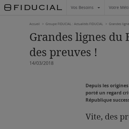
Vos Besoins
Votre Mét
Accueil
Groupe FIDUCIAL : Actualités FIDUCIAL
Grandes ligne
Grandes lignes du B
des preuves !
14/03/2018
Depuis les origines
porté un regard cri
République success
Vite, des p