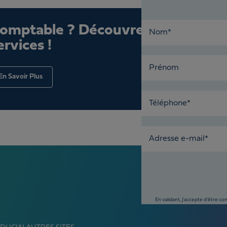
comptable ? Découvrez nos
Nom*
ervices !
Prénom
En Savoir Plus
Téléphone*
Adresse e-mail*
En validant, j'accepte d'être c