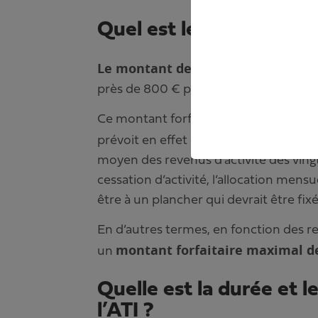
Quel est le montant de 
Le montant de l’ATI est forfaitaire
près de 800 € par mois. Les montants
Ce montant forfaitaire est désormais en
prévoit en effet que si le montant forfa
moyen des revenus d’activité des ving
cessation d’activité, l’allocation mens
être à un plancher qui devrait être fix
En d’autres termes, en fonction des rev
montant forfaitaire maximal de
un
Quelle est la durée et 
l’ATI ?