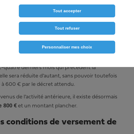
l’ATI ?
Tout accepter
Tout refuser
. Il s’élève à 26,30 € par jour, ce qui représente
 sont spécifiques pour Mayotte.
Personnaliser mes choix
cadré par la loi du 16 février 2022. La loi
supérieur
itaire de l’allocation est
au montant
t-quatre derniers mois qui précédent la
uelle sera réduite d’autant, sans pouvoir toutefois
é à 600 € par le décret attendu.
enus de l’activité antérieure, il existe désormais
 800 €
et un montant plancher.
les conditions de versement de