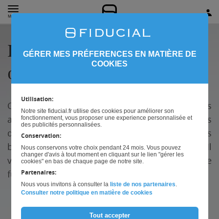
MENU
La gestion de votre
GÉRER MES PRÉFERENCES EN MATIÈRE DE
COOKIES
officine
Utilisation:
Cette 7e édition du guide vous propose de vous
Notre site fiducial.fr utilise des cookies pour améliorer son
aider à mieux comprendre et interpréter les
fonctionnement, vous proposer une experience personnalisée et
des publicités personnalisées.
données de votre comptabilité et à prendre les
Conservation:
bonnes décisions de gestion de votre officine. Il
Nous conservons votre choix pendant 24 mois. Vous pouvez
changer d'avis à tout moment en cliquant sur le lien "gérer les
vous permettra également d'optimiser votre
cookies" en bas de chaque page de notre site.
future acquisition.
Partenaires:
Nous vous invitons à consulter la
liste de nos partenaires
.
Consulter notre politique en matière de cookies
Tout accepter