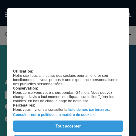
GÉRER MES
COMPTABILITÉ ET EXPERT-COMPTABLE
PRÉFERENCES EN
MATIÈRE DE COOKIES
Utilisation:
Notre site fiducial.fr utilise des cookies pour améliorer son
Actualités et conseils
fonctionnement, vous proposer une experience personnalisée et
des publicités personnalisées.
Conservation:
pour votre comptabilité
Nous conservons votre choix pendant 24 mois. Vous pouvez
changer d'avis à tout moment en cliquant sur le lien "gérer les
cookies" en bas de chaque page de notre site.
et la gestion de votre
Partenaires:
Nous vous invitons à consulter la
liste de nos partenaires
.
Consulter notre politique en matière de cookies
entreprise
Tout accepter