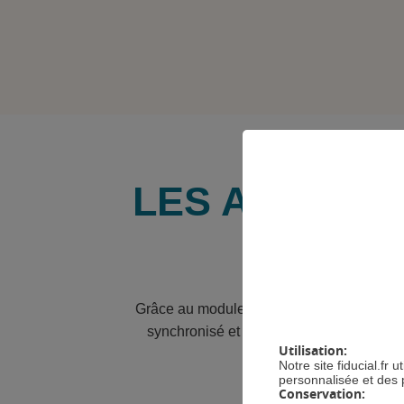
LES AVANTA
GÉRE
Grâce au module de gestion des stocks inté
synchronisé et mis à jour en temps réel, 
Utilisation:
Notre site fiducial.fr
personnalisée et des 
Conservation: