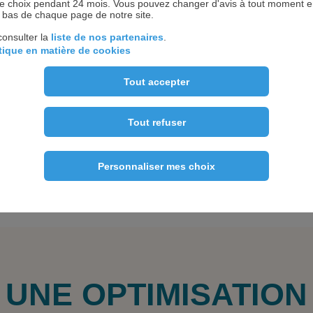
 choix pendant 24 mois. Vous pouvez changer d'avis à tout moment en 
n bas de chaque page de notre site.
consulter la
liste de nos partenaires
.
itique en matière de cookies
plifiez la gestion de
Évitez l’encombre
Tout accepter
votre inventaire
Tout refuser
ÊTRE RECONTACTÉ(E)
Personnaliser mes choix
UNE OPTIMISATION