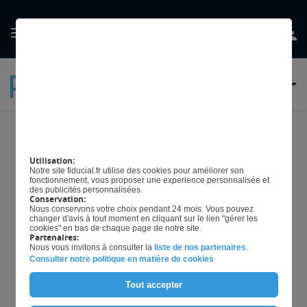
GÉRER MES
PRÉFERENCES EN
MATIÈRE DE COOKIES
Comment mettre en place le
Utilisation:
click & collect en restaurant ?
Notre site fiducial.fr utilise des cookies pour améliorer son
fonctionnement, vous proposer une experience personnalisée et
des publicités personnalisées.
Conservation:
Nous conservons votre choix pendant 24 mois. Vous pouvez
changer d'avis à tout moment en cliquant sur le lien "gérer les
Mis à jour le
28/04/2026
cookies" en bas de chaque page de notre site.
Partenaires:
Nous vous invitons à consulter la
liste de nos partenaires
.
Consulter notre politique en matière de cookies
Le mode de consommation des clients évolue,
Tout accepter
propulsant la commande à emporter au cœur des