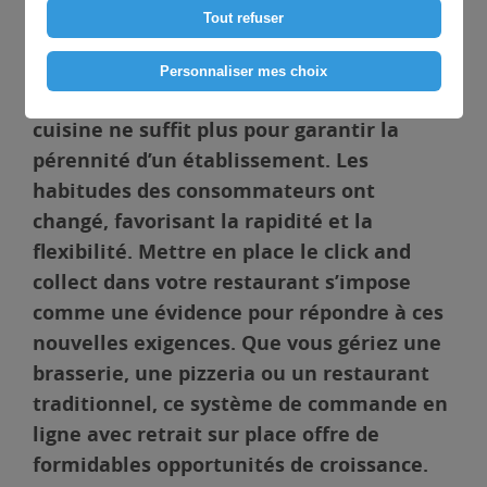
stratégies de restauration. Adopter ce modèle devient
Tout refuser
aujourd’hui indispensable pour dynamiser votre chiffre
d’affaires.
Personnaliser mes choix
Aujourd’hui, proposer une excellente
cuisine ne suffit plus pour garantir la
pérennité d’un établissement. Les
habitudes des consommateurs ont
changé, favorisant la rapidité et la
flexibilité. Mettre en place le click and
collect dans votre restaurant s’impose
comme une évidence pour répondre à ces
nouvelles exigences. Que vous gériez une
brasserie, une pizzeria ou un restaurant
traditionnel, ce système de commande en
ligne avec retrait sur place offre de
formidables opportunités de croissance.