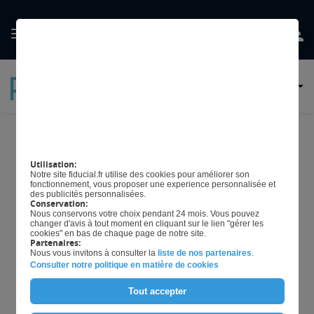
GÉRER MES
PRÉFERENCES EN
MATIÈRE DE COOKIES
Tout savoir sur la
Utilisation:
programmation d'une caisse
Notre site fiducial.fr utilise des cookies pour améliorer son
fonctionnement, vous proposer une experience personnalisée et
enregistreuse
des publicités personnalisées.
Conservation:
Nous conservons votre choix pendant 24 mois. Vous pouvez
changer d'avis à tout moment en cliquant sur le lien "gérer les
cookies" en bas de chaque page de notre site.
Partenaires:
Mis à jour le
29/05/2022
Nous vous invitons à consulter la
liste de nos partenaires
.
Consulter notre politique en matière de cookies
Tout accepter
Dans le secteur des métiers de bouche, et