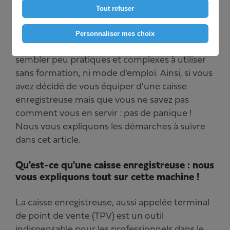
particulièrement de la restauration, il est
Tout refuser
indispensable de disposer d'une caisse
enregistreuse pour assurer la gestion de votre
Personnaliser mes choix
établissement. Ces outils peuvent parfois
sembler peu pratiques et complexes à utiliser
sans formation, ni mode d'emploi. Ainsi, si vous
avez décidé de vous équiper d'une caisse
enregistreuse mais que vous ne savez pas
comment vous en servir : pas de panique !
Nous vous expliquons les démarches à suivre
dans cet article.
Qu'est-ce qu'une caisse enregistreuse : nous
vous expliquons tout sur cette machine !
La caisse enregistreuse, aussi appelée terminal
de point de vente (TPV) est un outil
indispensable pour les professionnels dans le