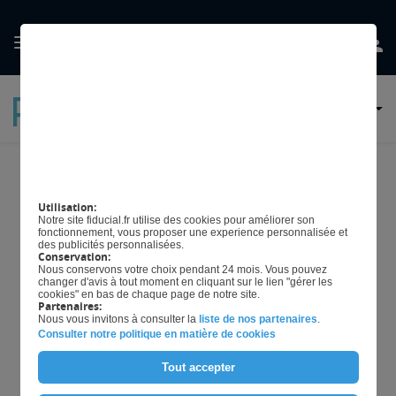
GÉRER MES
PRÉFERENCES EN
MATIÈRE DE COOKIES
Une caisse enregistreuse est-
Utilisation:
elle obligatoire pour votre
Notre site fiducial.fr utilise des cookies pour améliorer son
fonctionnement, vous proposer une experience personnalisée et
restaurant ?
des publicités personnalisées.
Conservation:
Nous conservons votre choix pendant 24 mois. Vous pouvez
changer d'avis à tout moment en cliquant sur le lien "gérer les
cookies" en bas de chaque page de notre site.
Partenaires:
TÉLÉCHARGER L'ARTICLE
Nous vous invitons à consulter la
liste de nos partenaires
.
Consulter notre politique en matière de cookies
Tout accepter