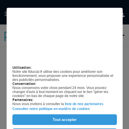
GÉRER MES
PRÉFERENCES EN
MATIÈRE DE COOKIES
La mention "fait-maison" :
Utilisation:
un atout pour votre
Notre site fiducial.fr utilise des cookies pour améliorer son
fonctionnement, vous proposer une experience personnalisée et
restaurant
des publicités personnalisées.
Conservation:
Nous conservons votre choix pendant 24 mois. Vous pouvez
changer d'avis à tout moment en cliquant sur le lien "gérer les
cookies" en bas de chaque page de notre site.
Partenaires:
Mis à jour le
24/07/2024
Nous vous invitons à consulter la
liste de nos partenaires
.
Consulter notre politique en matière de cookies
Tout accepter
La restauration est un secteur compétitif où la qualité