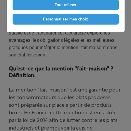
et l'authenticité des plats jouent un rôle crucial pour
Tout refuser
attirer et fidéliser les clients. Parmi les nombreux
atouts que peut revendiquer un établissement, la
Personnaliser mes choix
mention "fait-maison" se distingue comme un gage de
qualité et de transparence. Cet article explore les
avantages, les obligations légales et les meilleures
pratiques pour intégrer la mention "fait-maison" dans
son établissement.
Qu'est-ce que la mention "fait-maison" ?
Définition.
La mention "fait-maison" est une garantie pour
les consommateurs que les plats proposés
sont préparés sur place à partir de produits
bruts. En France, cette mention est encadrée
par la loi de 2014 afin de lutter contre les plats
industriels et promouvoir la cuisine