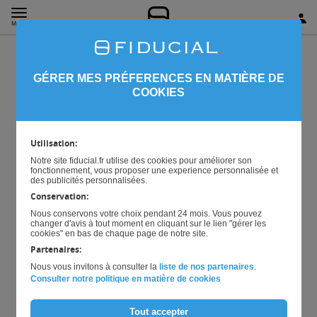
MENU
Actualités au 23 octobre
GÉRER MES PRÉFERENCES EN MATIÈRE DE
2025
COOKIES
Utilisation:
Mis à jour le
20/10/2025
Notre site fiducial.fr utilise des cookies pour améliorer son
fonctionnement, vous proposer une experience personnalisée et
des publicités personnalisées.
Conservation:
Découvrez toutes les actualités du 10 octobre au 23
Nous conservons votre choix pendant 24 mois. Vous pouvez
octobre 2025.
changer d'avis à tout moment en cliquant sur le lien "gérer les
cookies" en bas de chaque page de notre site.
Partenaires:
Fiscal
Nous vous invitons à consulter la
liste de nos partenaires
.
Consulter notre politique en matière de cookies
Certification du système de caisse :
Tout accepter