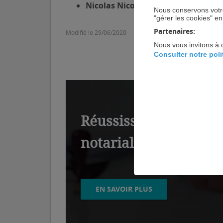
Nicolas Nicolaïdes
Notaire, Directeu
Nous conservons votre
"gérer les cookies" e
Partenaires:
Modifié le 29/06/2020
Nous vous invitons à 
Consulter notre pol
Réussissez l'installat
notarial. Découvrez
EN SAVOIR PLUS