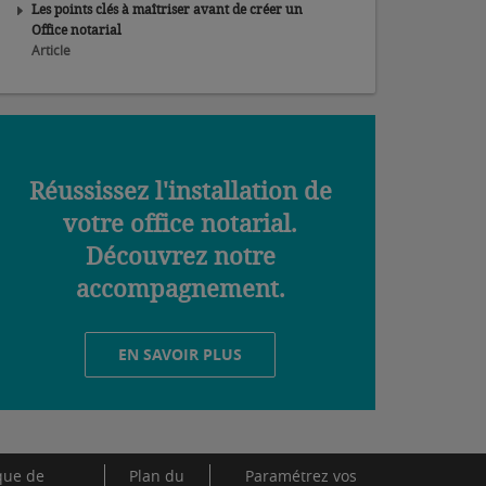
Les points clés à maîtriser avant de créer un
Office notarial
Article
Réussissez l'installation de
votre office notarial.
Découvrez notre
accompagnement.
EN SAVOIR PLUS
ique de
Plan du
Paramétrez vos