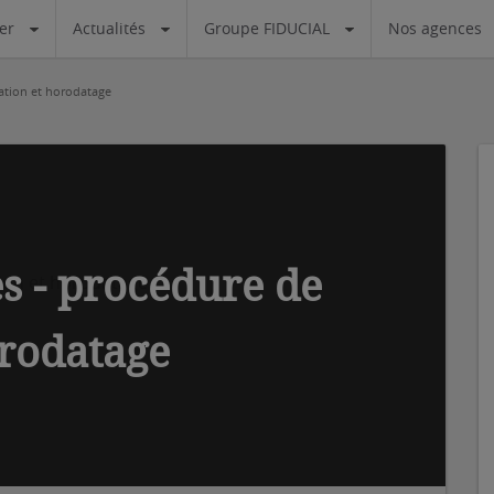
ier
Actualités
Groupe FIDUCIAL
Nos agences
tion et horodatage
s - procédure de
rodatage