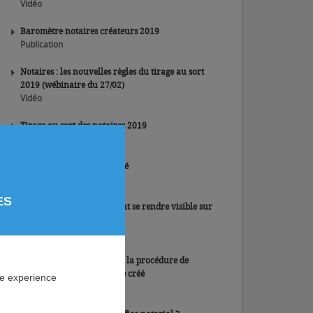
Vidéo
Baromètre notaires créateurs 2019
Publication
Notaires : les nouvelles règles du tirage au sort
2019 (wébinaire du 27/02)
Vidéo
Tirage au sort des notaires 2019
Vidéo
Réussir son début d'activité
Vidéo
ES
Notaire créateur : comment se rendre visible sur
le web ?
Vidéo
Notaires – Modification de la procédure de
nomination dans un office créé
ne experience
Article