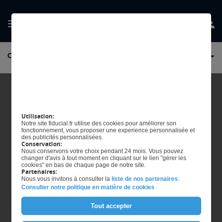
GÉRER MES
CRÉATION ET REPRISE D'ENTREPRISE
PRÉFERENCES EN
MATIÈRE DE COOKIES
Utilisation:
Notre site fiducial.fr utilise des cookies pour améliorer son
fonctionnement, vous proposer une experience personnalisée et
des publicités personnalisées.
Conservation:
Nous conservons votre choix pendant 24 mois. Vous pouvez
changer d'avis à tout moment en cliquant sur le lien "gérer les
cookies" en bas de chaque page de notre site.
Partenaires:
Nous vous invitons à consulter la
liste de nos partenaires
.
Consulter notre politique en matière de cookies
Tout accepter