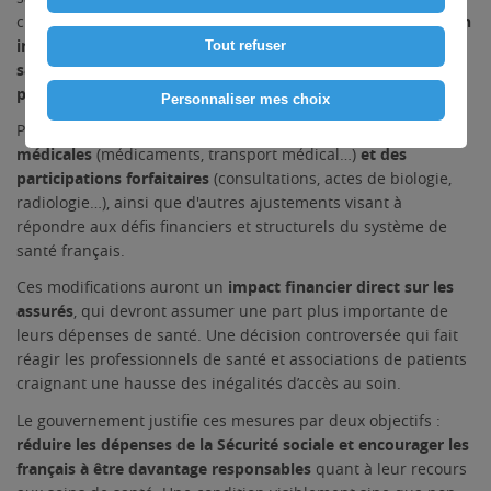
changements significatifs sur 2024.
Ces évolutions auront un
impact majeur tant sur les entreprises que sur leurs
Tout refuser
salariés, avec des répercussions sur les offres de santé
proposées.
Personnaliser mes choix
Parmi les mesures prévues :
la hausse des franchises
médicales
(médicaments, transport médical…)
et des
participations forfaitaires
(consultations, actes de biologie,
radiologie…), ainsi que d'autres ajustements visant à
répondre aux défis financiers et structurels du système de
santé français.
Ces modifications auront un
impact financier direct sur les
assurés
, qui devront assumer une part plus importante de
leurs dépenses de santé. Une décision controversée qui fait
réagir les professionnels de santé et associations de patients
craignant une hausse des inégalités d’accès au soin.
Le gouvernement justifie ces mesures par deux objectifs :
réduire les dépenses de la Sécurité sociale et encourager les
français à être davantage responsables
quant à leur recours