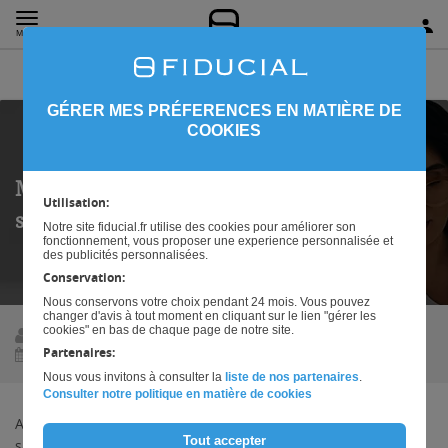
SOMMAIRE
MENU
GÉRER MES PRÉFERENCES EN MATIÈRE DE
COOKIES
Mutuelle santé : les changements attendus
Utilisation:
sur 2024
Notre site fiducial.fr utilise des cookies pour améliorer son
fonctionnement, vous proposer une experience personnalisée et
des publicités personnalisées.
Conservation:
Nous conservons votre choix pendant 24 mois. Vous pouvez
changer d'avis à tout moment en cliquant sur le lien "gérer les
cookies" en bas de chaque page de notre site.
FIDUCIAL
Partenaires:
09/02/2024
Nous vous invitons à consulter la
liste de nos partenaires
.
Consulter notre politique en matière de cookies
Alors que de nouveaux défis émergent dans le paysage de la
Tout accepter
santé et de l'assurance, il est impératif de se préparer à des