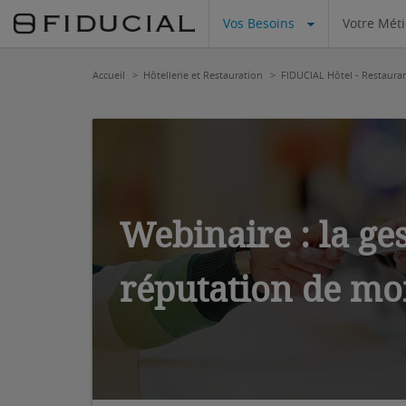
Vos Besoins
Votre Mét
Accueil
Hôtellerie et Restauration
FIDUCIAL Hôtel - Restaura
Webinaire : la ges
réputation de mo