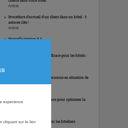
clients dans votre hôtel
Article
Procédure d'accueil d'un client dans un hôtel : 3
astuces clés !
Article
Nouvelle version 8.4
Article
Construire une stratégie efficace pour les hôtels :
7 idées marketing
Article
ES
Comment accueillir une personne en situation de
handicap dans son hôtel ?
Article
5 indicateurs de performance pour optimiser la
ne experience
gestion de votre hôtel
Article
L’importance d’un PMS pour les hôteliers
cliquant sur le lien
Article