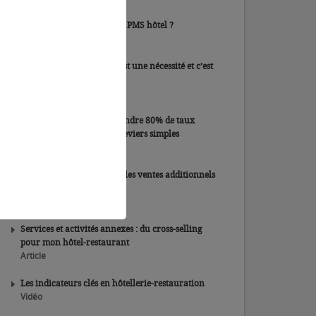
Comment bien choisir son PMS hôtel ?
Article
Penser le monde d’après est une nécessité et c’est
l’une de vos forces
Article
Hôtellerie : comment atteindre 80% de taux
d'occupation grâce à des leviers simples
Vidéo
Webinaire : les services et les ventes additionnels
en hôtellerie
Vidéo
Services et activités annexes : du cross-selling
pour mon hôtel-restaurant
Article
Les indicateurs clés en hôtellerie-restauration
Vidéo