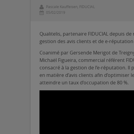
Pascale Kauffeisen, FIDUCIAL
05/02/2019
Qualitelis, partenaire FIDUCIAL depuis d
gestion des avis clients et de e-réputation
Coanimé par Gersende Merigot de Treigny, 
Michaël Figueira, commercial référent FID
consacré à la gestion de l’e-réputation. I
en matière d’avis clients afin d’optimiser 
atteindre un taux d’occupation de 80 %.