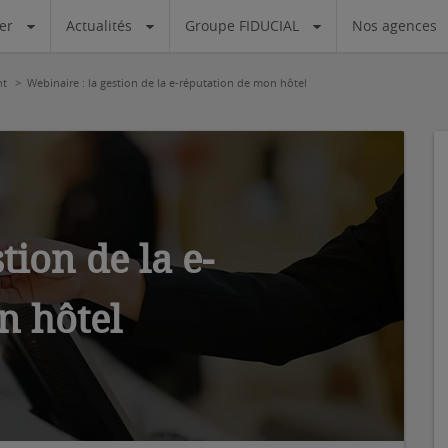
ier
Actualités
Groupe FIDUCIAL
Nos agences
nt
Webinaire : la gestion de la e-réputation de mon hôtel
tion de la e-
n hôtel