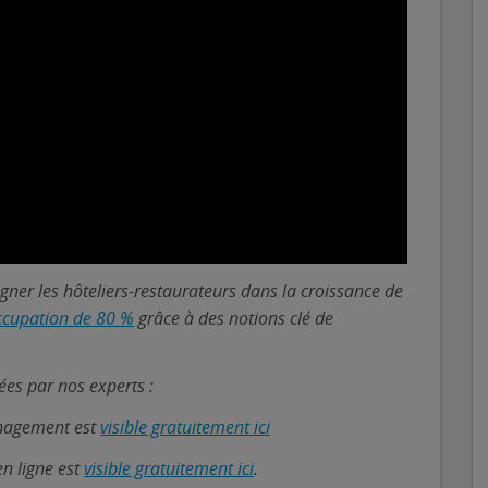
ner les hôteliers-restaurateurs dans la croissance de
occupation de 80 %
grâce à des notions clé de
es par nos experts :
anagement est
visible gratuitement ici
en ligne est
visible gratuitement ici
.