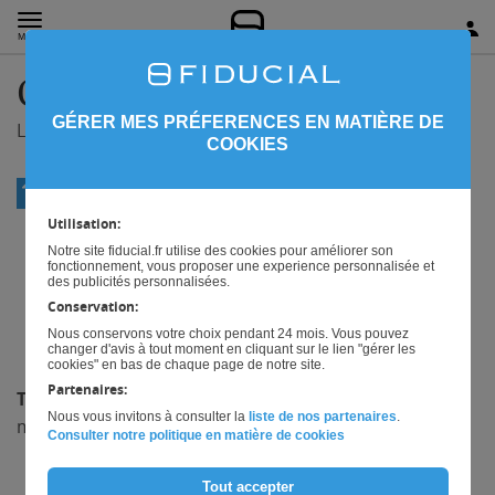
MENU
Chiffres et Indices
GÉRER MES PRÉFERENCES EN MATIÈRE DE
Les indicateurs utiles pour piloter votre activité.
COOKIES
RETOUR
CHIFFRES ET INDICES
Utilisation:
Notre site fiducial.fr utilise des cookies pour améliorer son
fonctionnement, vous proposer une experience personnalisée et
Taux d'usure et taux effectif
des publicités personnalisées.
Conservation:
moyen pratiqué
Nous conservons votre choix pendant 24 mois. Vous pouvez
changer d'avis à tout moment en cliquant sur le lien "gérer les
cookies" en bas de chaque page de notre site.
Partenaires:
Taux d’usure
: cela correspond au taux d’intérêt
Nous vous invitons à consulter la
liste de nos partenaires
.
maximal autorisé pour un prêt bancaire
Consulter notre politique en matière de cookies
Tout accepter